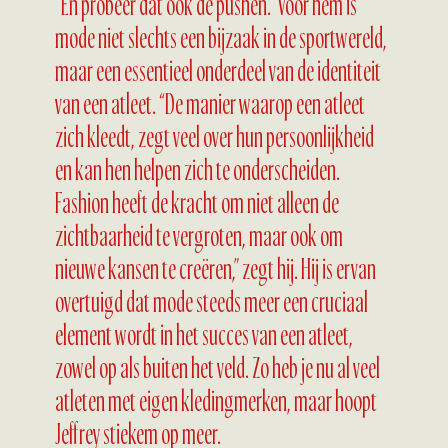
“En probeer dat ook de pushen.” Voor hem is
mode niet slechts een bijzaak in de sportwereld,
maar een essentieel onderdeel van de identiteit
van een atleet. “De manier waarop een atleet
zich kleedt, zegt veel over hun persoonlijkheid
en kan hen helpen zich te onderscheiden.
Fashion heeft de kracht om niet alleen de
zichtbaarheid te vergroten, maar ook om
nieuwe kansen te creëren,” zegt hij. Hij is ervan
overtuigd dat mode steeds meer een cruciaal
element wordt in het succes van een atleet,
zowel op als buiten het veld. Zo heb je nu al veel
atleten met eigen kledingmerken, maar hoopt
Jeffrey stiekem op meer.