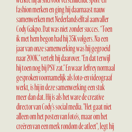
werkte hij al snel voor verschillende sport-en
fashion merken en ging hij daarnaast nauw
samenwerken met Nederlandselftal aanvaller
Cody Gakpo. Dat was niet zonder succes. “Toen
ik met hem begon had hij 35K volgers. Na een
jaar van onze samenwerking was hij gegroeid
naar 200K.” vertelt hij daarover. “En dat terwijl
hij toen nog bij PSV zat.” En waar Jeffrey normaal
gesproken voornamelijk als foto-en videograaf
werkt, is hij in deze samenwerking een stuk
meer dan dat. Hij is als het ware de creative
director van Cody’s social media. "Het gaat niet
alleen om het posten van foto's, maar om het
creëren van een merk rondom de atleet", legt hij