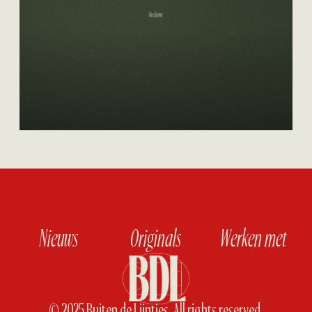
N
i
e
u
w
s
O
r
i
g
i
n
a
l
s
W
e
r
k
e
n
m
e
t
© 2025 Buiten de Lijntjes. All rights reserved.