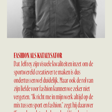
FASHION ALS KATALYSATOR
Dat Jeffrey zijn visuele kwaliteiten inzet om de
sportwereld creatiever te maken is dus
ondertussen wel duidelijk. Maar ook de rol van
zijn liefde voor fashion kunnen we zeker niet
vergeten. “Ik richt me in mijn werk altijd op de
mix tussen sport en fashion.” zegt hij daarover