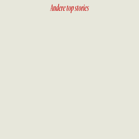
Andere top stories
Interview
“DE CREATIVITEIT HEEFT
ALTIJD IN ME GEZETEN, MAAR
IK HIELD HET LANGE TIJD
VERBORGEN."
Lees meer