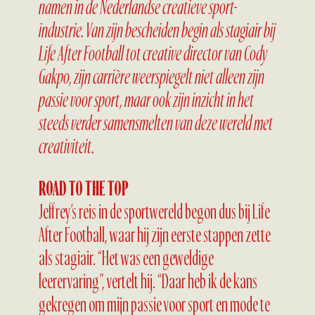
namen in de Nederlandse creatieve sport-
industrie. Van zijn bescheiden begin als stagiair bij
Life After Football tot creative director van Cody
Gakpo, zijn carrière weerspiegelt niet alleen zijn
passie voor sport, maar ook zijn inzicht in het
steeds verder samensmelten van deze wereld met
creativiteit.
ROAD TO THE TOP
Jeffrey’s reis in de sportwereld begon dus bij Life
After Football, waar hij zijn eerste stappen zette
als stagiair. “Het was een geweldige
leerervaring”, vertelt hij. “Daar heb ik de kans
gekregen om mijn passie voor sport en mode te