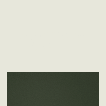
"IK WIL GEWOON DE NIEUWE
LEXIE WORDEN"
Lees meer