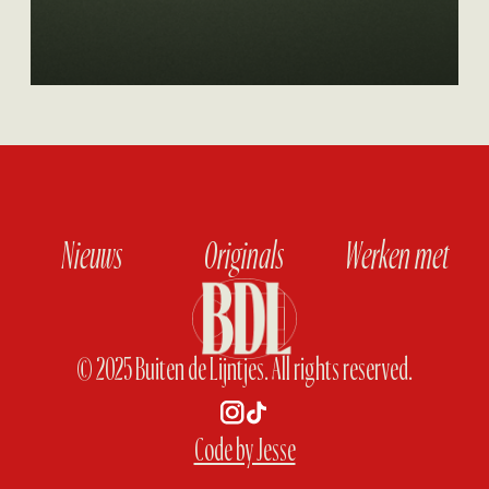
N
i
e
u
w
s
O
r
i
g
i
n
a
l
s
W
e
r
k
e
n
m
e
t
© 2025 Buiten de Lijntjes. All rights reserved.
Code by Jesse